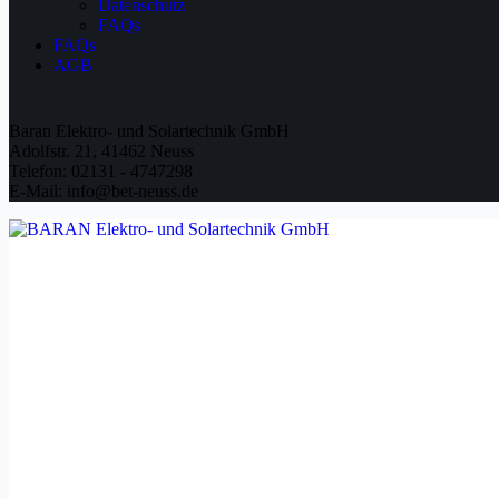
Datenschutz
FAQs
FAQs
AGB
Baran Elektro- und Solartechnik GmbH
Adolfstr. 21, 41462 Neuss
Telefon: 02131 - 4747298
E-Mail: info@bet-neuss.de