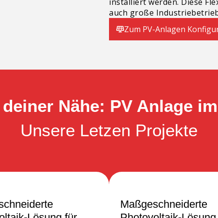
installiert werden. Diese Fle
auch große Industriebetrie
Zum PV-Anlagen Konfigu
 deiner Nähe: PV Anlage im
Unsere Letzen Projekte
chneiderte
Maßgeschneiderte
ltaik-Lösung für
Photovoltaik-Lösung 