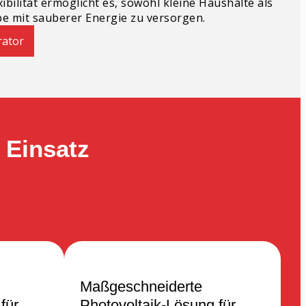
xibilität ermöglicht es, sowohl kleine Haushalte als
be mit sauberer Energie zu versorgen.
rator
 Einsatz
Maßgeschneiderte
für
Photovoltaik-Lösung für