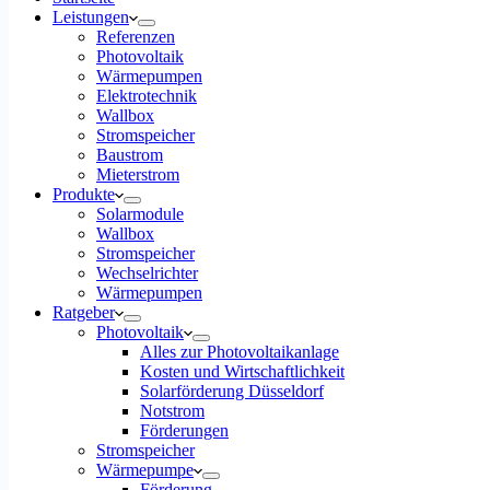
Leistungen
Referenzen
Photovoltaik
Wärmepumpen
Elektrotechnik
Wallbox
Stromspeicher
Baustrom
Mieterstrom
Produkte
Solarmodule
Wallbox
Stromspeicher
Wechselrichter
Wärmepumpen
Ratgeber
Photovoltaik
Alles zur Photovoltaikanlage
Kosten und Wirtschaftlichkeit
Solarförderung Düsseldorf
Notstrom
Förderungen
Stromspeicher
Wärmepumpe
Förderung