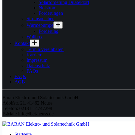
Solarförderung Düsseldorf
Notstrom
Förderungen
Stromspeicher
Wärmepumpe
Förderung
Wallbox
Kontakt
Termin vereinbaren
Karriere
Impressum
Datenschutz
FAQs
FAQs
AGB
Baran Elektro- und Solartechnik GmbH
Adolfstr. 21, 41462 Neuss
Telefon: 02131 - 4747298
E-Mail: info@bet-neuss.de
Startseite