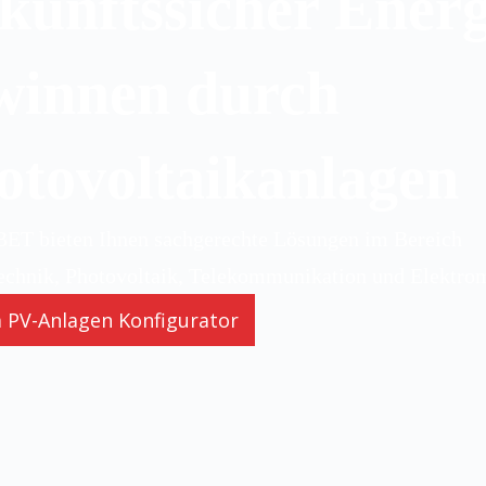
kunftssicher Energ
winnen durch
otovoltaikanlagen
BET bieten Ihnen sachgerechte Lösungen im Bereich
echnik, Photovoltaik, Telekommunikation und Elektrom
 PV-Anlagen Konfigurator