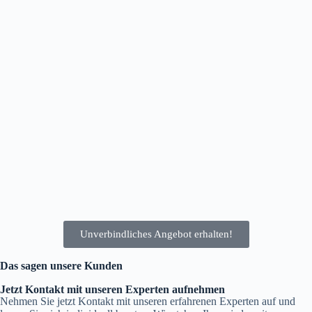
2. Beratungsgespräch
In einem unverbindlichen Gespräch prüfen wir, ob eine
Photovoltaikanlage für Sie geeignet ist, und beantworten alle Ihre
Fragen. Anschließend erstellen unsere Ingenieur*innen eine
maßgeschneiderte Planung für Ihr individuelles Energiesystem.
3. Montage & Installation
Wir bringen die Komponenten zu Ihnen nach Hause und führen die
Installation innerhalb von zwei bis drei Werktagen durch. Zum
Abschluss erhalten Sie eine gründliche Einführung in den Betrieb Ihrer
neuen Anlage.
Unverbindliches Angebot erhalten!
Das sagen unsere Kunden
Jetzt Kontakt mit unseren Experten aufnehmen
Nehmen Sie jetzt Kontakt mit unseren erfahrenen Experten auf und