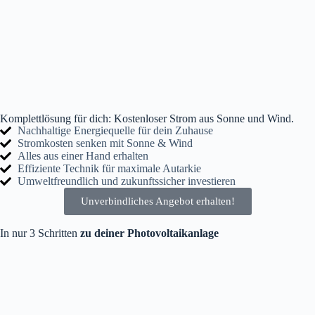
Komplettlösung für dich: Kostenloser Strom aus Sonne und Wind.
Nachhaltige Energiequelle für dein Zuhause
Stromkosten senken mit Sonne & Wind
Alles aus einer Hand erhalten
Effiziente Technik für maximale Autarkie
Umweltfreundlich und zukunftssicher investieren
Unverbindliches Angebot erhalten!
In nur 3 Schritten
zu deiner Photovoltaikanlage
1. Konfiguration der Verfügbarkeit
Über unseren Online-Konfigurator übermitteln Sie uns einige
grundlegende Informationen zu Ihrem Gebäude und Ihrem
Energieverbrauch. Anschließend kalkulieren wir für Sie einen
ungefähren Preis für eine passende Solaranlage.