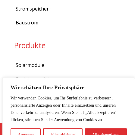
Stromspeicher
Baustrom
Produkte
Solarmodule
Speichermodule
Wir schätzen Ihre Privatsphäre
Wechselrichter
Wir verwenden Cookies, um Ihr Surferlebnis zu verbessern,
personalisierte Anzeigen oder Inhalte einzusetzen und unseren
Wärmepumpen
Datenverkehr zu analysieren. Wenn Sie auf „Alle akzeptieren"
klicken, stimmen Sie der Anwendung von Cookies zu.
Copyright 2024 © BARAN Elektro- und Solartechnik
Anpassen
Alles ablehnen
Alle akzeptieren