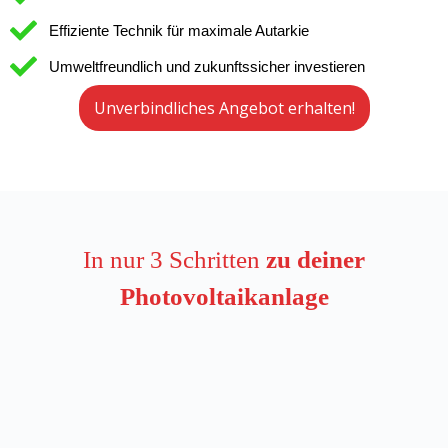
Effiziente Technik für maximale Autarkie
Umweltfreundlich und zukunftssicher investieren
Unverbindliches Angebot erhalten!
In nur 3 Schritten
zu deiner
Photovoltaikanlage
1. Konfiguration der Verfügbarkeit
Über unseren Online-Konfigurator übermitteln Sie uns
einige grundlegende Informationen zu Ihrem Gebäude und