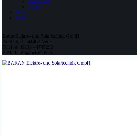
Datenschutz
FAQs
FAQs
AGB
Baran Elektro- und Solartechnik GmbH
Adolfstr. 21, 41462 Neuss
Telefon: 02131 - 4747298
E-Mail: info@bet-neuss.de